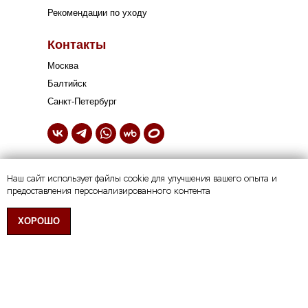
Рекомендации по уходу
Контакты
Москва
Балтийск
Санкт-Петербург
Свяжитесь с нами:
Наш сайт использует файлы cookie для улучшения вашего опыта и
Наш сайт использует файлы cookie для улучшения вашего опыта и
+7 (952) 059-43-42
предоставления персонализированного контента
предоставления персонализированного контента
Политика конфиденциальности
Согласие на обработку персональных данных
ХОРОШО
ХОРОШО
Согласие на информационную/рекламную рассылку