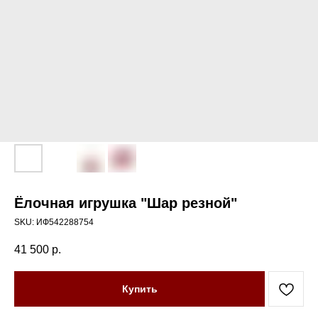
Ёлочная игрушка "Шар резной"
SKU:
ИФ542288754
41 500
р.
Купить