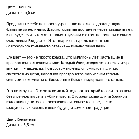
Цвет – Коньяк
Диаметр - 5,5 см
Представьте себе не просто украшение на ёлке, а драгоценную
фамильную реликвию. Шар, который вы достанете через двадцать лет,
и он будет сиять тем же тёплым, глубоким светом, напоминая о самом
счастливом Рождестве. Этот шар из натурального янтаря
благородного коньячного оттенка — именно такая вещь.
Его цвет — это не просто краска. Это миллионы лет, застывшие в
прозрачном солнечном камне. Каждый блик, каждая золотистая искра
внутри — уникальны. Под светом гирлянд он оживает: начинает
светиться изнутри, наполняя пространство магическим тёплым
сиянием, похожим на отблеск огня в бокале выдержанного коньяка.
Это не игрушка. Это эксклюзивный подарок, который говорит о вашем
безупречном вкусе и глубине чувств. Это жемчужина для избранной
коллекции ценителей прекрасного. И, самое главное, — это
краеугольный камень вашей будущей семейной традиции.
Цвет: Коньячный
Диаметр: 5,5 см