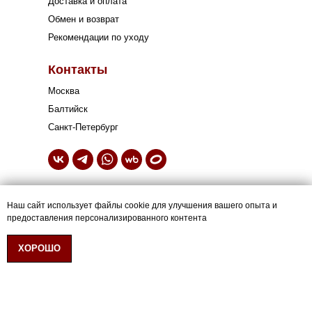
Доставка и оплата
Обмен и возврат
Рекомендации по уходу
Контакты
Москва
Балтийск
Санкт-Петербург
Свяжитесь с нами:
Наш сайт использует файлы cookie для улучшения вашего опыта и
Наш сайт использует файлы cookie для улучшения вашего опыта и
+7 (952) 059-43-42
предоставления персонализированного контента
предоставления персонализированного контента
Политика конфиденциальности
Согласие на обработку персональных данных
ХОРОШО
ХОРОШО
Согласие на информационную/рекламную рассылку