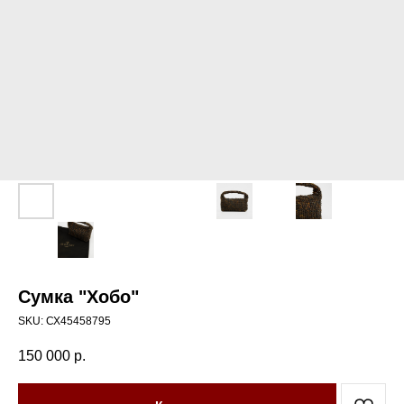
Сумка "Хобо"
SKU:
СХ45458795
150 000
р.