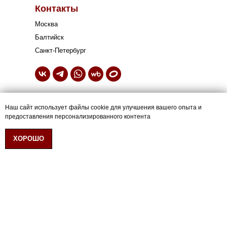
Контакты
Москва
Балтийск
Санкт-Петербург
Свяжитесь с нами:
Наш сайт использует файлы cookie для улучшения вашего опыта и
Наш сайт использует файлы cookie для улучшения вашего опыта и
+7 (952) 059-43-42
предоставления персонализированного контента
предоставления персонализированного контента
Политика конфиденциальности
Согласие на обработку персональных данных
ХОРОШО
ХОРОШО
Согласие на информационную/рекламную рассылку